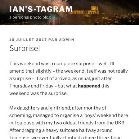
Aller
IAN'S-TAGRAM
au
a personal photo blog
contenu
principal
PUBLIÉ
10 JUILLET 2017
PAR
ADMIN
LE
Surprise!
This weekend was a complete surprise – well, I’ll
amend that slightly – the weekend itself was not really
a surprise – it sort of arrived, as usual, just after
Thursday and Friday – but what
happened
this
weekend was the surprise.
My daughters and girlfriend, after months of
scheming, managed to organise a ‘boys’ weekend here
in Toulouse with my two oldest friends from the UK!!
After dragging a heavy suitcase halfway around
Toulouse, we eventually climbed a huge three-floor