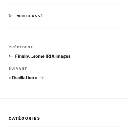
CATÉGORIES
NON CLASSÉ
Navigation
Article
PRÉCÉDENT
de
précédent
Finally…some IRIX images
l’article
Article
SUIVANT
suivant
« Oscillation »
CATÉGORIES