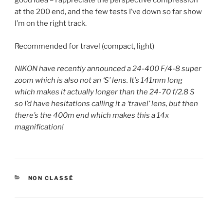
good idea – I appreciate the perspective compression
at the 200 end, and the few tests I’ve down so far show
I’m on the right track.
Recommended for travel (compact, light)
NIKON have recently announced a 24-400 F/4-8 super
zoom which is also not an ‘S’ lens. It’s 141mm long
which makes it actually longer than the 24-70 f/2.8 S
so I’d have hesitations calling it a ‘travel’ lens, but then
there’s the 400m end which makes this a 14x
magnification!
CATÉGORIES
NON CLASSÉ