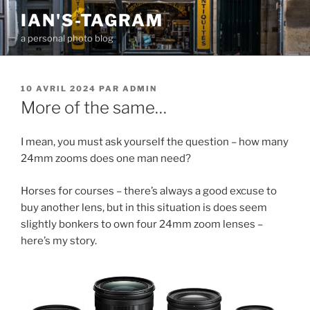
Aller
IAN'S-TAGRAM
au
a personal photo blog
contenu
principal
PUBLIÉ
10 AVRIL 2024
PAR
ADMIN
LE
More of the same…
I mean, you must ask yourself the question – how many
24mm zooms does one man need?
Horses for courses – there’s always a good excuse to
buy another lens, but in this situation is does seem
slightly bonkers to own four 24mm zoom lenses –
here’s my story.