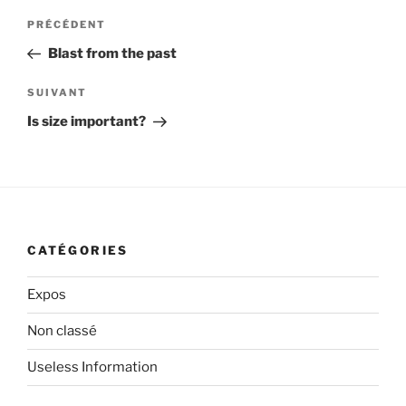
Navigation
Article
PRÉCÉDENT
de
précédent
Blast from the past
l’article
Article
SUIVANT
suivant
Is size important?
CATÉGORIES
Expos
Non classé
Useless Information