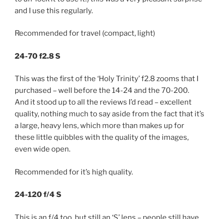
and I use this regularly.
Recommended for travel (compact, light)
24-70 f2.8 S
This was the first of the ‘Holy Trinity’ f2.8 zooms that I
purchased – well before the 14-24 and the 70-200.
And it stood up to all the reviews I’d read – excellent
quality, nothing much to say aside from the fact that it’s
a large, heavy lens, which more than makes up for
these little quibbles with the quality of the images,
even wide open.
Recommended for it’s high quality.
24-120 f/4 S
This is an f/4 too, but still an ‘S’ lens – people still have