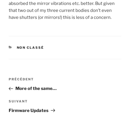
absorbed the mirror vibrations etc. better. But given
that two out of my three current bodies don’t even
have shutters (or mirrors!) this is less of a concern.
CATÉGORIES
NON CLASSÉ
Navigation
Article
PRÉCÉDENT
de
précédent
More of the same…
l’article
Article
SUIVANT
suivant
Firmware Updates