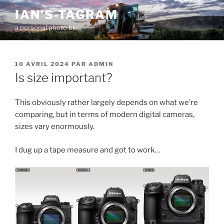
Aller
IAN'S-TAGRAM
au
a personal photo blog
contenu
principal
PUBLIÉ
10 AVRIL 2024
PAR
ADMIN
LE
Is size important?
This obviously rather largely depends on what we’re
comparing, but in terms of modern digital cameras,
sizes vary enormously.
I dug up a tape measure and got to work…