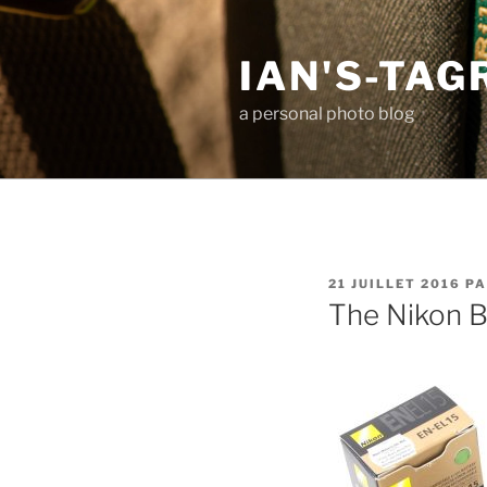
Aller
au
IAN'S-TA
contenu
principal
a personal photo blog
PUBLIÉ
21 JUILLET 2016
P
LE
The Nikon B