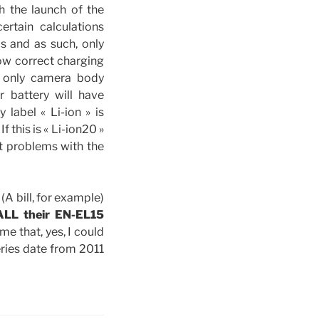
 the launch of the
rtain calculations
s and as such, only
ow correct charging
e only camera body
r battery will have
 label « Li-ion » is
f this is « Li-ion20 »
it problems with the
(A bill, for example)
ALL their EN-EL15
e that, yes, I could
eries date from 2011