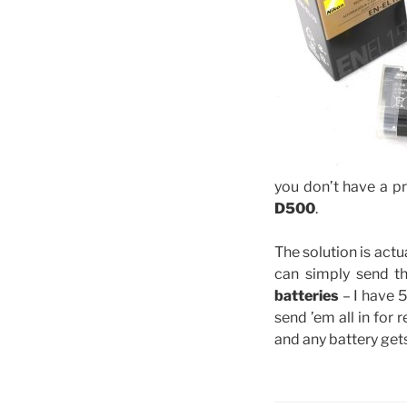
you don’t have a pr
D500
.
The solution is actu
can simply send t
batteries
– I have 5
send ’em all in for
and any battery get