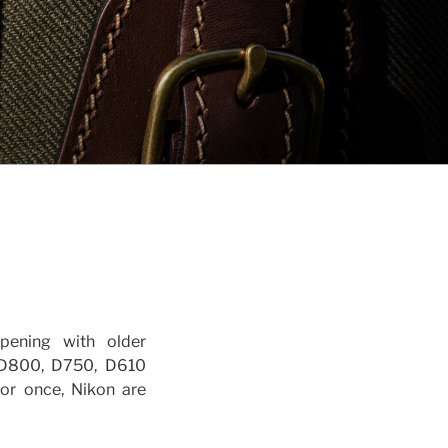
pening with older
 (D800, D750, D610
or once, Nikon are