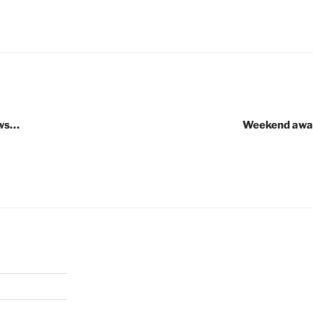
ews…
Weekend away 