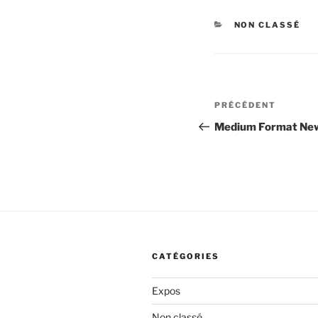
CATÉGORIES
NON CLASSÉ
Navigation
Article
PRÉCÉDENT
de
précédent
Medium Format N
l’article
CATÉGORIES
Expos
Non classé