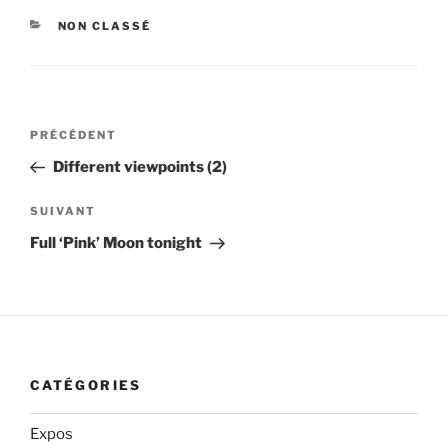
CATÉGORIES
NON CLASSÉ
Navigation
Article
PRÉCÉDENT
de
précédent
Different viewpoints (2)
l’article
Article
SUIVANT
suivant
Full ‘Pink’ Moon tonight
CATÉGORIES
Expos