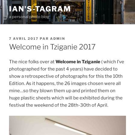
Aller
IAN'S-TAGRAM
au
a personal photo blog
contenu
principal
PUBLIÉ
7 AVRIL 2017
PAR
ADMIN
LE
Welcome in Tziganie 2017
The nice folks over at
Welcome in Tziganie
( which I’ve
photographed for the past 4 years) have decided to
show a retrospective of photographs for this the 10th
Edition. As it happens, the 26 images chosen were all
mine…so they blown them up and printed them on
huge plastic sheets which will be exhibited during the
festival the weekend of the 28th-30th of April.